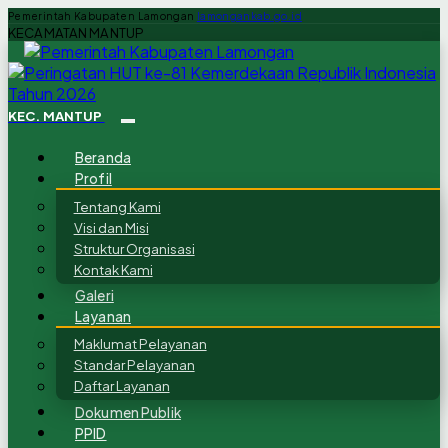
Pemerintah Kabupaten Lamongan
lamongankab.go.id
KECAMATAN MANTUP
KEC. MANTUP
Beranda
Profil
Tentang Kami
Visi dan Misi
Struktur Organisasi
Kontak Kami
Galeri
Layanan
Maklumat Pelayanan
Standar Pelayanan
Daftar Layanan
Dokumen Publik
PPID