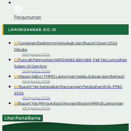
Pengumuman
LAMONGANKAB.GO.ID
Turnamen Badminton Kejurkab dan Bupati Open 2026
01
Dibuka
06 Agustus 2026
Puncak Peringatan HARGANAS dan HAN, Pak Yes Luncurkan
02
Salam-Q Genting
06 Agustus 2026
Wasev Sebut TMMD Lamongan Selalu Sukses dan Berhasil
03
06 Agustus 2026
Bupati Yes Sampaikan Rancangan Perubahan KUA-PPAS
04
2026
05 Agustus 2026
Bupati Yes Minta Adopsi Inovasi Biopori KKN di Lamongan
05
05 Agustus 2026
Lihat Portal Berita