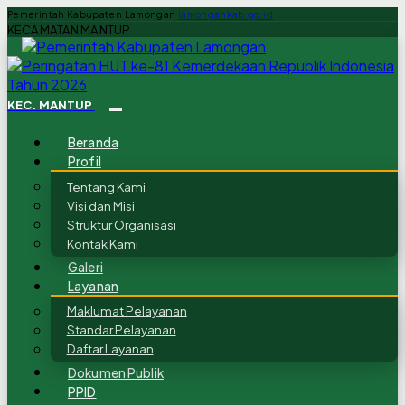
Pemerintah Kabupaten Lamongan
lamongankab.go.id
KECAMATAN MANTUP
KEC. MANTUP
Beranda
Profil
Tentang Kami
Visi dan Misi
Struktur Organisasi
Kontak Kami
Galeri
Layanan
Maklumat Pelayanan
Standar Pelayanan
Daftar Layanan
Dokumen Publik
PPID