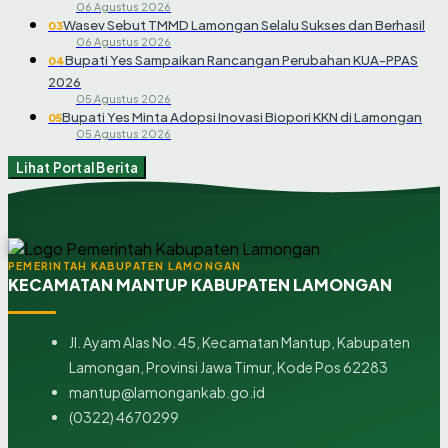
06 Agustus 2026
Wasev Sebut TMMD Lamongan Selalu Sukses dan Berhasil
03
06 Agustus 2026
Bupati Yes Sampaikan Rancangan Perubahan KUA-PPAS
04
2026
05 Agustus 2026
Bupati Yes Minta Adopsi Inovasi Biopori KKN di Lamongan
05
05 Agustus 2026
Lihat Portal Berita
PEMERINTAH KABUPATEN LAMONGAN
KECAMATAN MANTUP KABUPATEN LAMONGAN
Jl. Ayam Alas No. 45, Kecamatan Mantup, Kabupaten
Lamongan, Provinsi Jawa Timur, Kode Pos 62283
mantup@lamongankab.go.id
(0322) 4670299