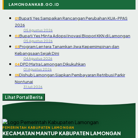
LAMONGANKAB.GO.ID
Bupati Yes Sampaikan Rancangan Perubahan KUA-PPAS
01
2026
05 Agustus 2026
Bupati Yes Minta Adopsi Inovasi Biopori KKN di Lamongan
02
05 Agustus 2026
Program Lentera Tanamkan Jiwa Kepemimpinan dan
03
Kebangsaan Sejak Dini
04 Agustus 2026
DPD Matra Lamongan Dikukuhkan
04
01 Agustus 2026
Dishub Lamongan Siapkan Pembayaran Retribusi Parkir
05
Nontunai
31 Juli 2026
Lihat Portal Berita
PEMERINTAH KABUPATEN LAMONGAN
KECAMATAN MANTUP KABUPATEN LAMONGAN