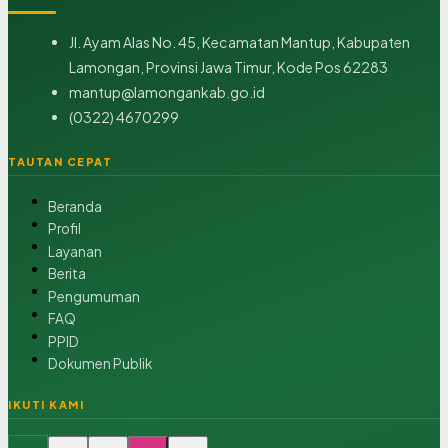
Jl. Ayam Alas No. 45, Kecamatan Mantup, Kabupaten
Lamongan, Provinsi Jawa Timur, Kode Pos 62283
mantup@lamongankab.go.id
(0322) 4670299
TAUTAN CEPAT
Beranda
Profil
Layanan
Berita
Pengumuman
FAQ
PPID
Dokumen Publik
IKUTI KAMI