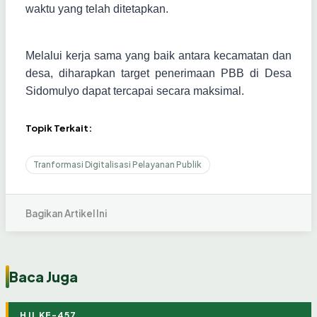
waktu yang telah ditetapkan.
Melalui kerja sama yang baik antara kecamatan dan
desa, diharapkan target penerimaan PBB di Desa
Sidomulyo dapat tercapai secara maksimal.
Topik Terkait:
Tranformasi Digitalisasi Pelayanan Publik
Bagikan Artikel Ini
Baca Juga
HJL KE-457
BERITA
BERITA
BERITA
BERITA
BERITA
BERITA
BERITA
BERITA
BERITA
BERITA
BERITA
BERITA