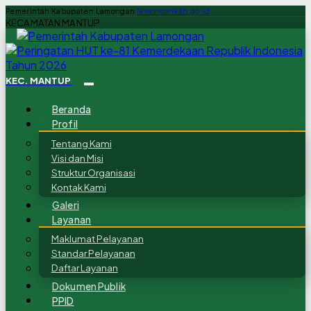
Pemerintah Kabupaten Lamongan
lamongankab.go.id
KECAMATAN MANTUP
KEC. MANTUP
Beranda
Profil
Tentang Kami
Visi dan Misi
Struktur Organisasi
Kontak Kami
Galeri
Layanan
Maklumat Pelayanan
Standar Pelayanan
Daftar Layanan
Dokumen Publik
PPID