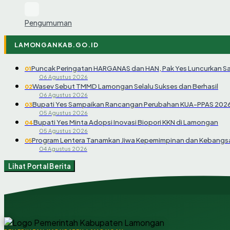
Pengumuman
LAMONGANKAB.GO.ID
Puncak Peringatan HARGANAS dan HAN, Pak Yes Luncurkan S
01
06 Agustus 2026
Wasev Sebut TMMD Lamongan Selalu Sukses dan Berhasil
02
06 Agustus 2026
Bupati Yes Sampaikan Rancangan Perubahan KUA-PPAS 202
03
05 Agustus 2026
Bupati Yes Minta Adopsi Inovasi Biopori KKN di Lamongan
04
05 Agustus 2026
Program Lentera Tanamkan Jiwa Kepemimpinan dan Kebangsa
05
04 Agustus 2026
Lihat Portal Berita