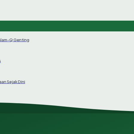
alam-Q Genting
6
an Sejak Dini