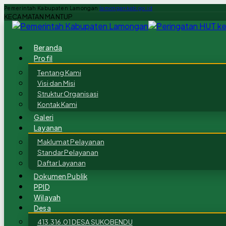
Pemerintah Kabupaten Lamongan
lamongankab.go.id
KECAMATAN MANTUP
Beranda
Profil
Tentang Kami
Visi dan Misi
Struktur Organisasi
Kontak Kami
Galeri
Layanan
Maklumat Pelayanan
Standar Pelayanan
Daftar Layanan
Dokumen Publik
PPID
Wilayah
Desa
413.316.01 DESA SUKOBENDU