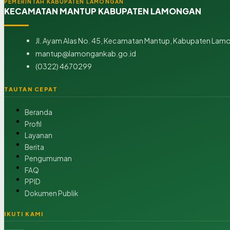
PEMERINTAH KABUPATEN LAMONGAN
KECAMATAN MANTUP KABUPATEN LAMONGAN
Jl. Ayam Alas No. 45, Kecamatan Mantup, Kabupaten Lamo
mantup@lamongankab.go.id
(0322) 4670299
TAUTAN CEPAT
Beranda
Profil
Layanan
Berita
Pengumuman
FAQ
PPID
Dokumen Publik
IKUTI KAMI