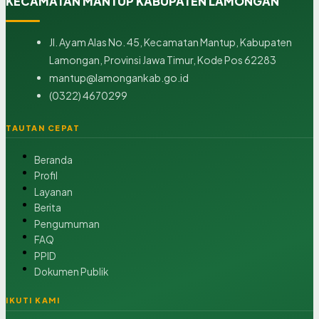
KECAMATAN MANTUP KABUPATEN LAMONGAN
Jl. Ayam Alas No. 45, Kecamatan Mantup, Kabupaten
Lamongan, Provinsi Jawa Timur, Kode Pos 62283
mantup@lamongankab.go.id
(0322) 4670299
TAUTAN CEPAT
Beranda
Profil
Layanan
Berita
Pengumuman
FAQ
PPID
Dokumen Publik
IKUTI KAMI