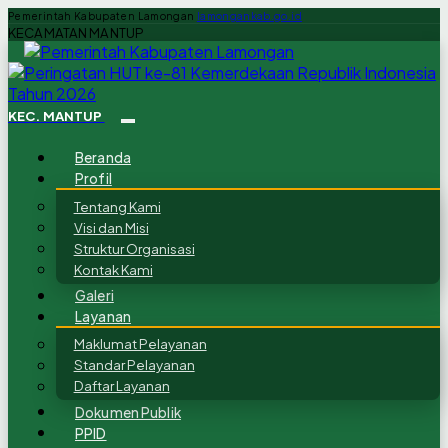
Pemerintah Kabupaten Lamongan
lamongankab.go.id
KECAMATAN MANTUP
KEC. MANTUP
Beranda
Profil
Tentang Kami
Visi dan Misi
Struktur Organisasi
Kontak Kami
Galeri
Layanan
Maklumat Pelayanan
Standar Pelayanan
Daftar Layanan
Dokumen Publik
PPID