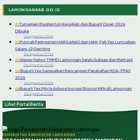
LAMONGANKAB.GO.ID
Turnamen Badminton Kejurkab dan Bupati Open 2026
01
Dibuka
06 Agustus 2026
Puncak Peringatan HARGANAS dan HAN, Pak Yes Luncurkan
02
Salam-Q Genting
06 Agustus 2026
Wasev Sebut TMMD Lamongan Selalu Sukses dan Berhasil
03
06 Agustus 2026
Bupati Yes Sampaikan Rancangan Perubahan KUA-PPAS
04
2026
05 Agustus 2026
Bupati Yes Minta Adopsi Inovasi Biopori KKN di Lamongan
05
05 Agustus 2026
Lihat Portal Berita
PEMERINTAH KABUPATEN LAMONGAN