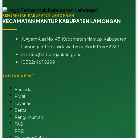
PEMERINTAH KABUPATEN LAMONGAN
KECAMATAN MANTUP KABUPATEN LAMONGAN
Jl. Ayam Alas No. 45, Kecamatan Mantup, Kabupaten
Lamongan, Provinsi Jawa Timur, Kode Pos 62283
mantup@lamongankab.go.id
(0322) 4670299
TAUTAN CEPAT
Beranda
Profil
Layanan
Berita
Pengumuman
FAQ
PPID
Dokumen Publik