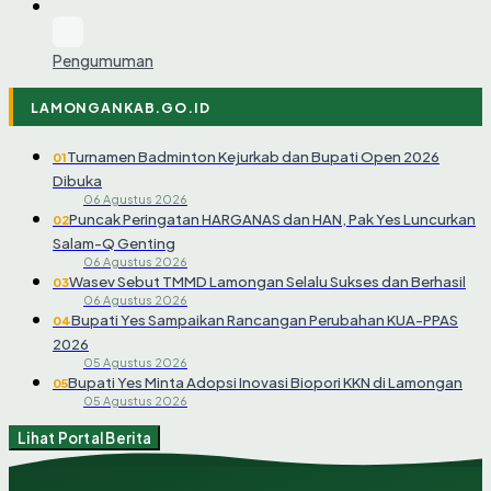
Pengumuman
LAMONGANKAB.GO.ID
Turnamen Badminton Kejurkab dan Bupati Open 2026
01
Dibuka
06 Agustus 2026
Puncak Peringatan HARGANAS dan HAN, Pak Yes Luncurkan
02
Salam-Q Genting
06 Agustus 2026
Wasev Sebut TMMD Lamongan Selalu Sukses dan Berhasil
03
06 Agustus 2026
Bupati Yes Sampaikan Rancangan Perubahan KUA-PPAS
04
2026
05 Agustus 2026
Bupati Yes Minta Adopsi Inovasi Biopori KKN di Lamongan
05
05 Agustus 2026
Lihat Portal Berita