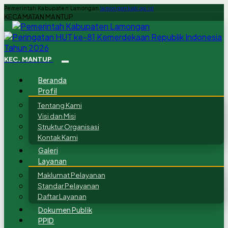
Pemerintah Kabupaten Lamongan
lamongankab.go.id
KECAMATAN MANTUP
KEC. MANTUP
Beranda
Profil
Tentang Kami
Visi dan Misi
Struktur Organisasi
Kontak Kami
Galeri
Layanan
Maklumat Pelayanan
Standar Pelayanan
Daftar Layanan
Dokumen Publik
PPID