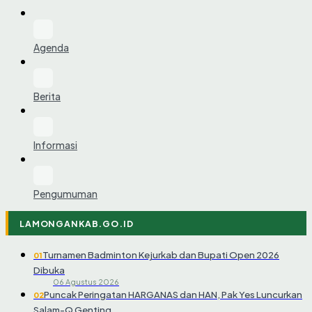
Agenda
Berita
Informasi
Pengumuman
LAMONGANKAB.GO.ID
Turnamen Badminton Kejurkab dan Bupati Open 2026
01
Dibuka
06 Agustus 2026
Puncak Peringatan HARGANAS dan HAN, Pak Yes Luncurkan
02
Salam-Q Genting