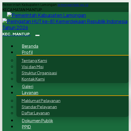
Pemerintah Kabupaten Lamongan
lamongankab.go.id
KECAMATAN MANTUP
KEC. MANTUP
Beranda
Profil
Tentang Kami
Visi dan Misi
Struktur Organisasi
Kontak Kami
Galeri
Layanan
Maklumat Pelayanan
Standar Pelayanan
Daftar Layanan
Dokumen Publik
PPID