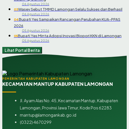
06 Agustus 2026
Wasev Sebut TMMD Lamongan Selalu Sukses dan Berhasil
03
06 Agustus 2026
Bupati Yes Sampaikan Rancangan Perubahan KUA-PPAS
04
2026
05 Agustus 2026
Bupati Yes Minta Adopsi Inovasi Biopori KKN di Lamongan
05
05 Agustus 2026
Lihat Portal Berita
PEMERINTAH KABUPATEN LAMONGAN
KECAMATAN MANTUP KABUPATEN LAMONGAN
Jl. Ayam Alas No. 45, Kecamatan Mantup, Kabupaten
Lamongan, Provinsi Jawa Timur, Kode Pos 62283
mantup@lamongankab.go.id
(0322) 4670299