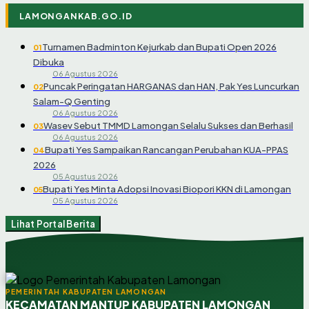
LAMONGANKAB.GO.ID
Turnamen Badminton Kejurkab dan Bupati Open 2026
01
Dibuka
06 Agustus 2026
Puncak Peringatan HARGANAS dan HAN, Pak Yes Luncurkan
02
Salam-Q Genting
06 Agustus 2026
Wasev Sebut TMMD Lamongan Selalu Sukses dan Berhasil
03
06 Agustus 2026
Bupati Yes Sampaikan Rancangan Perubahan KUA-PPAS
04
2026
05 Agustus 2026
Bupati Yes Minta Adopsi Inovasi Biopori KKN di Lamongan
05
05 Agustus 2026
Lihat Portal Berita
PEMERINTAH KABUPATEN LAMONGAN
KECAMATAN MANTUP KABUPATEN LAMONGAN