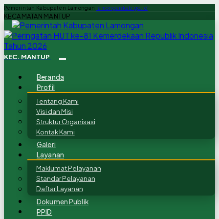
Pemerintah Kabupaten Lamongan
lamongankab.go.id
KECAMATAN MANTUP
KEC. MANTUP
Beranda
Profil
Tentang Kami
Visi dan Misi
Struktur Organisasi
Kontak Kami
Galeri
Layanan
Maklumat Pelayanan
Standar Pelayanan
Daftar Layanan
Dokumen Publik
PPID