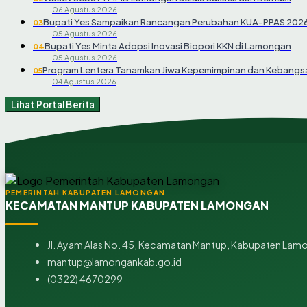
06 Agustus 2026
Bupati Yes Sampaikan Rancangan Perubahan KUA-PPAS 202
03
05 Agustus 2026
Bupati Yes Minta Adopsi Inovasi Biopori KKN di Lamongan
04
05 Agustus 2026
Program Lentera Tanamkan Jiwa Kepemimpinan dan Kebangsa
05
04 Agustus 2026
Lihat Portal Berita
PEMERINTAH KABUPATEN LAMONGAN
KECAMATAN MANTUP KABUPATEN LAMONGAN
Jl. Ayam Alas No. 45, Kecamatan Mantup, Kabupaten Lamo
mantup@lamongankab.go.id
(0322) 4670299