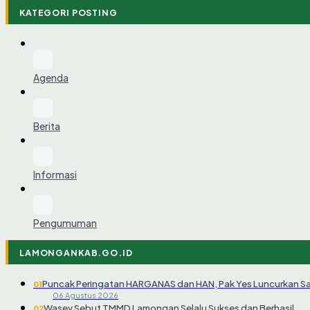
KATEGORI POSTING
Agenda
Berita
Informasi
Pengumuman
LAMONGANKAB.GO.ID
Puncak Peringatan HARGANAS dan HAN, Pak Yes Luncurkan S
01
06 Agustus 2026
Wasev Sebut TMMD Lamongan Selalu Sukses dan Berhasil
02