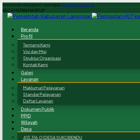
Pemerintah Kabupaten Lamongan
lamongankab.go.id
KECAMATAN MANTUP
Beranda
Profil
Tentang Kami
Visi dan Misi
Struktur Organisasi
Kontak Kami
Galeri
Layanan
Maklumat Pelayanan
Standar Pelayanan
Daftar Layanan
Dokumen Publik
PPID
Wilayah
Desa
413.316.01 DESA SUKOBENDU