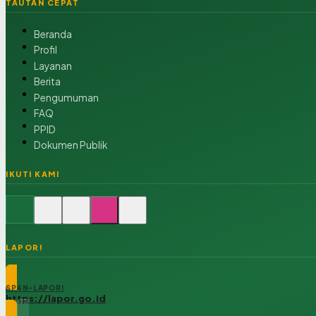
TAUTAN CEPAT
Beranda
Profil
Layanan
Berita
Pengumuman
FAQ
PPID
Dokumen Publik
IKUTI KAMI
LAPOR!
SP4N-LAPOR!
https://lapor.go.id