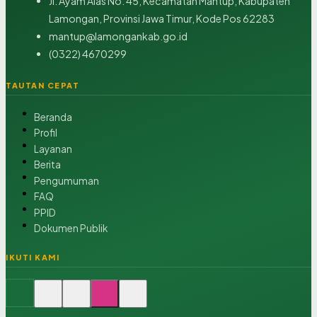
Jl. Ayam Alas No. 45, Kecamatan Mantup, Kabupaten
Lamongan, Provinsi Jawa Timur, Kode Pos 62283
mantup@lamongankab.go.id
(0322) 4670299
TAUTAN CEPAT
Beranda
Profil
Layanan
Berita
Pengumuman
FAQ
PPID
Dokumen Publik
IKUTI KAMI