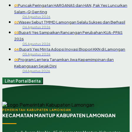
Puncak Peringatan HARGANAS dan HAN, Pak Yes Luncurkan
01
Salam-Q Genting
06 Agustus 2026
Wasev Sebut TMMD Lamongan Selalu Sukses dan Berhasil
02
06 Agustus 2026
Bupati Yes Sampaikan Rancangan Perubahan KUA-PPAS
03
2026
05 Agustus 2026
Bupati Yes Minta Adopsi Inovasi Biopori KKN di Lamongan
04
05 Agustus 2026
Program Lentera Tanamkan Jiwa Kepemimpinan dan
05
Kebangsaan Sejak Dini
04 Agustus 2026
Lihat Portal Berita
PEMERINTAH KABUPATEN LAMONGAN
KECAMATAN MANTUP KABUPATEN LAMONGAN