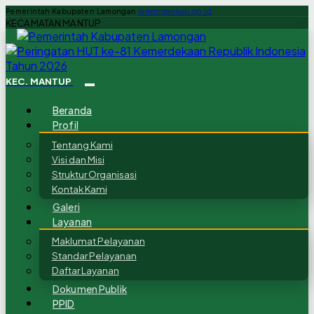
Pemerintah Kabupaten Lamongan
lamongankab.go.id
KECAMATAN MANTUP
KEC. MANTUP
Beranda
Profil
Tentang Kami
Visi dan Misi
Struktur Organisasi
Kontak Kami
Galeri
Layanan
Maklumat Pelayanan
Standar Pelayanan
Daftar Layanan
Dokumen Publik
PPID